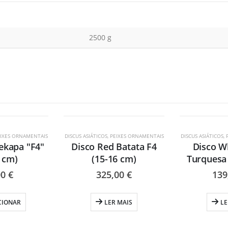
2500 g
ESGOTADO
ESG
IXES ORNAMENTAIS
DISCUS ASIÁTICOS
,
PEIXES ORNAMENTAIS
DISCUS ASIÁTICOS
,
rekapa "F4"
Disco Red Batata F4
Disco Wh
0 cm)
(15-16 cm)
Turquesa 
00
€
325,00
€
139
CIONAR
LER MAIS
LE