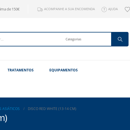
cima de 150€
ACOMPANHE A SUA ENCOMENDA
AJUDA
TRATAMENTOS
EQUIPAMENTOS
S ASIÁTICOS
DISCO RED WHITE (13-14 CM)
m)