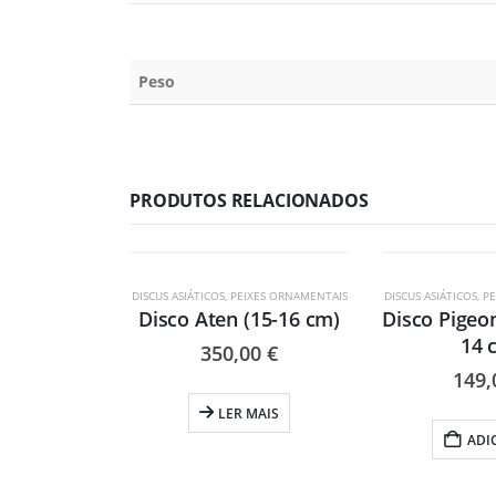
Peso
PRODUTOS RELACIONADOS
ESGOTADO
DISCUS ASIÁTICOS
,
PEIXES ORNAMENTAIS
DISCUS ASIÁTICOS
,
PE
Disco Aten (15-16 cm)
Disco Pigeo
14 
350,00
€
149
LER MAIS
ADI