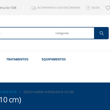
cima de 150€
ACOMPANHE A SUA ENCOMENDA
AJUDA
TRATAMENTOS
EQUIPAMENTOS
S ASIÁTICOS
DISCO ALBINO ALENQUER (9-10 CM)
-10 cm)