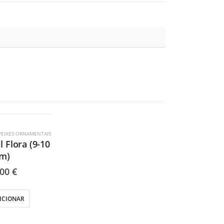
PEIXES ORNAMENTAIS
 Flora (9-10
m)
,00
€
ICIONAR