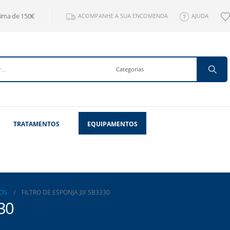
cima de 150€
ACOMPANHE A SUA ENCOMENDA
AJUDA
TRATAMENTOS
EQUIPAMENTOS
OS
FILTRO DE ESPONJA JIX SB3330
330