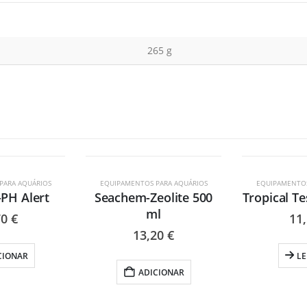
265 g
ESG
PARA AQUÁRIOS
EQUIPAMENTOS PARA AQUÁRIOS
EQUIPAMENTOS
PH Alert
Seachem-Zeolite 500
Tropical Te
ml
70
€
11
13,20
€
CIONAR
LE
ADICIONAR