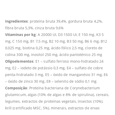
Ingredientes
: proteína bruta 39,4%, gordura bruta 4,2%,
fibra bruta 5,3%, cinza bruta 9,6%
Vitaminas por kg
: A 20000 UI, D3 1500 UI, E 150 mg, K3 5
mg, C 150 mg, B1 7,5 mg, B2 10 mg, B3 50 mg, B6 6 mg, B12
0,025 mg, biotina 0,25 mg, ácido fólico 2,5 mg, cloreto de
colina 300 mg, inositol 250 mg, ácido pantoténico 25 mg
Oligoelementos
: E1 – sulfato ferroso mono-hidratado 24
mg, E2 – iodeto de potássio 0,3 mg, E4 – sulfato de cobre
penta-hidratado 3 mg, E5 – óxido de manganésio 31 mg, E6
– óxido de zinco 30 mg, E8 – selenito de sódio 0,1 mg
Composição
: Proteína bacteriana de Corynebacterium
glutamicum, algas (10% de algas e 8% de spirulina), cereais,
legumes, extractos de proteínas vegetais, insectos (10%),
krill (certificado MSC, 5%), minerais, extractos de ervas