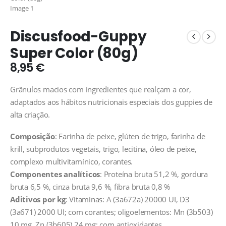
Discusfood-Guppy
Super Color (80g)
8,95
€
Grânulos macios com ingredientes que realçam a cor,
adaptados aos hábitos nutricionais especiais dos guppies de
alta criação.
Composição
: Farinha de peixe, glúten de trigo, farinha de
krill, subprodutos vegetais, trigo, lecitina, óleo de peixe,
complexo multivitamínico, corantes.
Componentes analíticos
: Proteína bruta 51,2 %, gordura
bruta 6,5 %, cinza bruta 9,6 %, fibra bruta 0,8 %
Aditivos por kg
: Vitaminas: A (3a672a) 20000 UI, D3
(3a671) 2000 UI; com corantes; oligoelementos: Mn (3b503)
10 mg, Zn (3b605) 24 mg; com antioxidantes.