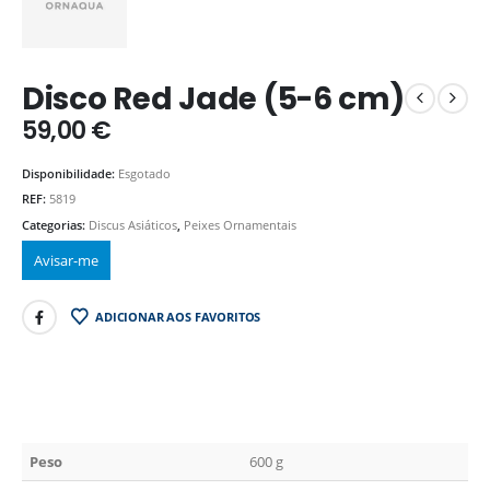
Disco Red Jade (5-6 cm)
59,00
€
Disponibilidade:
Esgotado
REF:
5819
Categorias:
Discus Asiáticos
,
Peixes Ornamentais
ADICIONAR AOS FAVORITOS
Peso
600 g