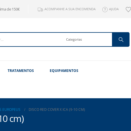
cima de 150€
ACOMPANHE A SUA ENCOMENDA
AJUDA
TRATAMENTOS
EQUIPAMENTOS
S EUROPEUS
DISCO RED COVER X ICA (9-10 CM)
-10 cm)