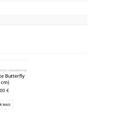
OTADO
PEIXES ORNAMENTAIS
e Butterfly
 cm)
,00
€
R MAIS