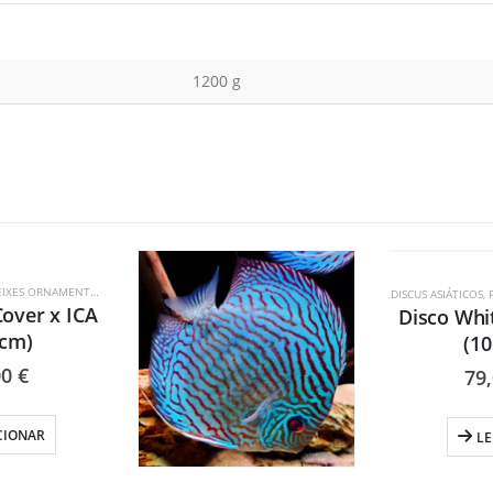
1200 g
ESG
EIXES ORNAMENTAIS
DISCUS ASIÁTICOS
,
Cover x ICA
Disco Whit
 cm)
(10
00
€
79
CIONAR
LE