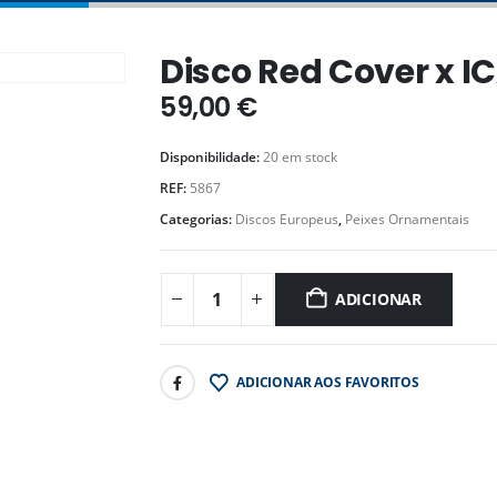
Disco Red Cover x I
59,00
€
Disponibilidade:
20 em stock
REF:
5867
Categorias:
Discos Europeus
,
Peixes Ornamentais
ADICIONAR
ADICIONAR AOS FAVORITOS