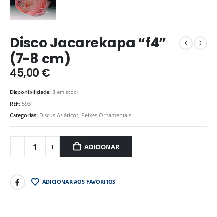
Disco Jacarekapa “f4”
(7-8 cm)
45,00
€
Disponibilidade:
8 em stock
REF:
5931
Categorias:
Discus Asiáticos
,
Peixes Ornamentais
ADICIONAR
ADICIONAR AOS FAVORITOS