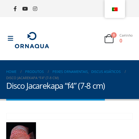
0
Carrinho
0
HOME
PRODUTOS
PEIXES ORNAMENTAIS
,
DISCUS ASIÁTICOS
DISCO JACAREKAPA “F4” (7-8 CM)
Disco Jacarekapa “f4” (7-8 cm)