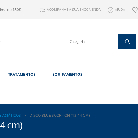
cima de 150€
ACOMPANHE A SUA ENCOMENDA
AJUDA
TRATAMENTOS
EQUIPAMENTOS
S ASIÁTICOS
DISCO BLUE SCORPION (13-14 CM)
14 cm)