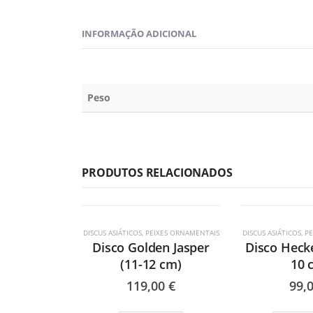
INFORMAÇÃO ADICIONAL
Peso
PRODUTOS RELACIONADOS
ESGOTADO
DISCUS ASIÁTICOS
,
PEIXES ORNAMENTAIS
DISCUS ASIÁTICOS
,
PE
Disco Golden Jasper
Disco Hecke
(11-12 cm)
10 
119,00
€
99,