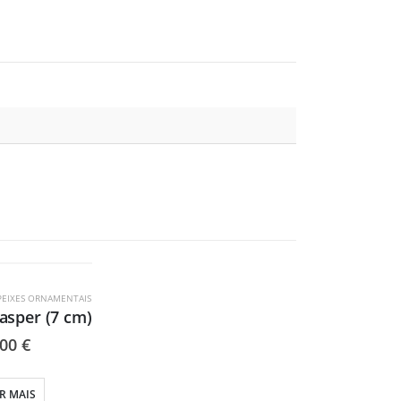
OTADO
PEIXES ORNAMENTAIS
asper (7 cm)
,00
€
R MAIS