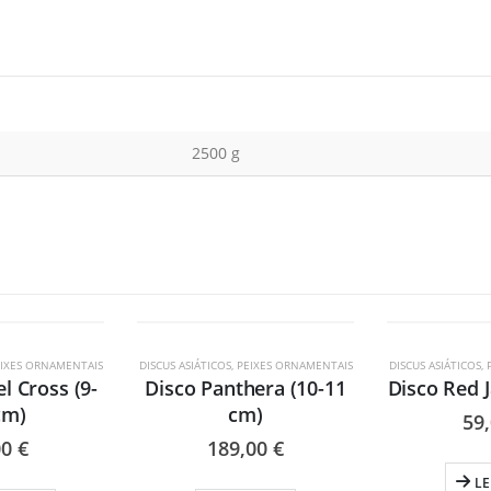
2500 g
ESGOTADO
ESG
IXES ORNAMENTAIS
DISCUS ASIÁTICOS
,
PEIXES ORNAMENTAIS
DISCUS ASIÁTICOS
,
l Cross (9-
Disco Panthera (10-11
Disco Red J
cm)
cm)
59
00
€
189,00
€
LE